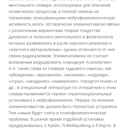
ментального словаря, используемых для описания
психических процессов, и полной замены их
терминами, описывающими нейрофизиологическую
активность мозга. Исторически элиминативизм связан
с различными вариантами теории тождества
духовного и телесного (ментального и физического),
которые развивались в русле научного реализма и
«научного материализма», однако отличается от них
своим радикализмом. Элиминативизм не считает
возможным редуцировать «народную психологию»
(т.е. такие слова из словаря «здравого смысла», как
«убеждение», «верование», «желание», «надежда»,
«страх», «ожидание», «намерение», «предпочтение» и
др.: в специальной литературе по отношению к этим
словам применяется термин «пропозициональные
установки») к нейрофизиологии. Первая, по мнению
элиминативистов, должна быть полностью устранена.
Тем самым будет снята и психофизиологическая
проблема. В разное время подобной установки
придерживались У.Куайн, П.Фейерабенд и Р.Рорти. В