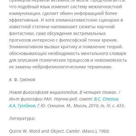
что подобный язык изменит систему межличностной
коммуникации, сделает обмен информацией более
эффективным. И хотя элиминативистские сценарии в
известной степени напоминают сюжеты научной
фантастики, само обсуждение экстремальных
прогнозов интересно с философской точки зрения.
Элиминативизм вызвал критику и появление теорий,
обосновывающих необходимость ментального словаря
для описания психических процессов и невозможность
их замены нейрофизиологическими терминами.
А. Ф. Грязнов
Новая философская энциклопедия. В четырех томах. /
Ин-т философии РАН. Научно-ред. совет:
В.С. Степин
,
А.А. Гусейнов
, Г.Ю. Семигин. М
., Мысль
, 2010, т
. IV, с
. 433.
Литература:
Quine W. Word and Object. Cambr. (Mass.), 1960;