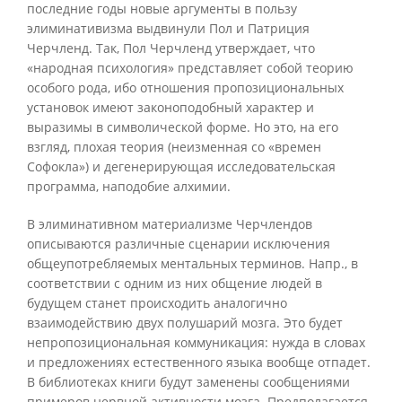
последние годы новые аргументы в пользу
элиминативизма выдвинули Пол и Патриция
Черчленд. Так, Пол Черчленд утверждает, что
«народная психология» представляет собой теорию
особого рода, ибо отношения пропозициональных
установок имеют законоподобный характер и
выразимы в символической форме. Но это, на его
взгляд, плохая теория (неизменная со «времен
Софокла») и дегенерирующая исследовательская
программа, наподобие алхимии.
В элиминативном материализме Черчлендов
описываются различные сценарии исключения
общеупотребляемых ментальных терминов. Напр., в
соответствии с одним из них общение людей в
будущем станет происходить аналогично
взаимодействию двух полушарий мозга. Это будет
непропозициональная коммуникация: нужда в словах
и предложениях естественного языка вообще отпадет.
В библиотеках книги будут заменены сообщениями
примеров нервной активности мозга. Предполагается,