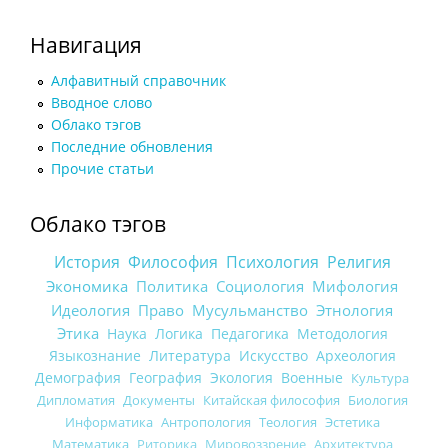
Навигация
Алфавитный справочник
Вводное слово
Облако тэгов
Последние обновления
Прочие статьи
Облако тэгов
История
Философия
Психология
Религия
Экономика
Политика
Социология
Мифология
Идеология
Право
Мусульманство
Этнология
Этика
Наука
Логика
Педагогика
Методология
Языкознание
Литература
Искусство
Археология
Демография
География
Экология
Военные
Культура
Дипломатия
Документы
Китайская философия
Биология
Информатика
Антропология
Теология
Эстетика
Математика
Риторика
Мировоззрение
Архитектура