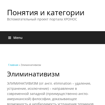
Понятия и категории
Вспомогательный проект портала ХРОНОС
Menu
Вы здесь
Главная
» Элиминативизм
Элиминативизм
ЭЛИМИНАТИВИЗМ (от англ. elimination – удаление,
устранение, исключение) – направление в
современной западной (преимущественно англо-
американской) философии, доказывающее
возможность и необходимость устранения терминов