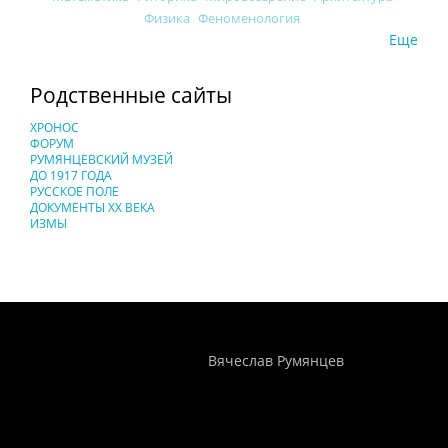
Физика
Феноменология
Еще
Родственные сайты
ХРОНОС
ФОРУМ
РУМЯНЦЕВСКИЙ МУЗЕЙ
ДО 1917 ГОДА
РУССКОЕ ПОЛЕ
ДОКУМЕНТЫ XX ВЕКА
ИЗМЫ
Понятия И Категории - Исторический Проект ХРОНОС
WEB-редактор
Вячеслав Румянцев