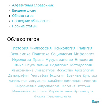
Алфавитный справочник
Вводное слово
Облако тэгов
Последние обновления
Прочие статьи
Облако тэгов
История
Философия
Психология
Религия
Экономика
Политика
Социология
Мифология
Идеология
Право
Мусульманство
Этнология
Этика
Наука
Логика
Педагогика
Методология
Языкознание
Литература
Искусство
Археология
Демография
География
Экология
Военные
Культура
Дипломатия
Документы
Китайская философия
Биология
Информатика
Антропология
Теология
Эстетика
Математика
Риторика
Мировоззрение
Архитектура
Физика
Феноменология
Еще