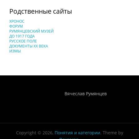
Родственные сайты
ХРОНОС
ФОРУМ
РУМЯНЦЕВСКИЙ МУЗЕЙ
ДО 1917 ГОДА
РУССКОЕ ПОЛЕ
ДОКУМЕНТЫ XX ВЕКА
ИЗМЫ
Понятия И Категории - Исторический Проект ХРОНОС
WEB-редактор
Вячеслав Румянцев
Copyright © 2026,
Понятия и категории
. Theme by