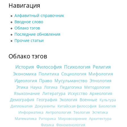
Навигация
Алфавитный справочник
Вводное слово
Облако тэгов
Последние обновления
Прочие статьи
Облако тэгов
История
Философия
Психология
Религия
Экономика
Политика
Социология
Мифология
Идеология
Право
Мусульманство
Этнология
Этика
Наука
Логика
Педагогика
Методология
Языкознание
Литература
Искусство
Археология
Демография
География
Экология
Военные
Культура
Дипломатия
Документы
Китайская философия
Биология
Информатика
Антропология
Теология
Эстетика
Математика
Риторика
Мировоззрение
Архитектура
Физика
Феноменология