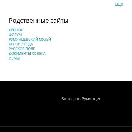
Еще
Родственные сайты
ХРОНОС
ФОРУМ
РУМЯНЦЕВСКИЙ МУЗЕЙ
ДО 1917 ГОДА
РУССКОЕ ПОЛЕ
ДОКУМЕНТЫ XX ВЕКА
ИЗМЫ
Понятия И Категории - Исторический Проект ХРОНОС
WEB-редактор
Вячеслав Румянцев