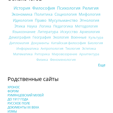
История
Философия
Психология
Религия
Экономика
Политика
Социология
Мифология
Идеология
Право
Мусульманство
Этнология
Этика
Наука
Логика
Педагогика
Методология
Языкознание
Литература
Искусство
Археология
Демография
География
Экология
Военные
Культура
Дипломатия
Документы
Китайская философия
Биология
Информатика
Антропология
Теология
Эстетика
Математика
Риторика
Мировоззрение
Архитектура
Физика
Феноменология
Еще
Родственные сайты
ХРОНОС
ФОРУМ
РУМЯНЦЕВСКИЙ МУЗЕЙ
ДО 1917 ГОДА
РУССКОЕ ПОЛЕ
ДОКУМЕНТЫ XX ВЕКА
ИЗМЫ