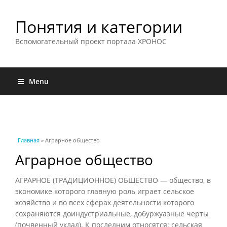
Понятия и категории
Вспомогательный проект портала ХРОНОС
Menu
Вы здесь
Главная
» Аграрное общество
Аграрное общество
АГРАРНОЕ (ТРАДИЦИОННОЕ) ОБЩЕСТВО — общество, в
экономике которого главную роль играет сельское
хозяйство и во всех сферах деятельности которого
сохраняются доиндустриальные, добуржуазные черты
(почвенный уклад). К последним относятся: сельская