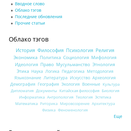
Вводное слово
Облако тэгов
Последние обновления
Прочие статьи
Облако тэгов
История
Философия
Психология
Религия
Экономика
Политика
Социология
Мифология
Идеология
Право
Мусульманство
Этнология
Этика
Наука
Логика
Педагогика
Методология
Языкознание
Литература
Искусство
Археология
Демография
География
Экология
Военные
Культура
Дипломатия
Документы
Китайская философия
Биология
Информатика
Антропология
Теология
Эстетика
Математика
Риторика
Мировоззрение
Архитектура
Физика
Феноменология
Еще