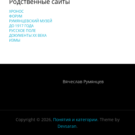
Родственные сайты
ХРОНОС
ФОРУМ
РУМЯНЦЕВСКИЙ МУЗЕЙ
ДО 1917 ГОДА
РУССКОЕ ПОЛЕ
ДОКУМЕНТЫ XX ВЕКА
ИЗМЫ
Понятия И Категории - Исторический Проект ХРОНОС
WEB-редактор
Вячеслав Румянцев
Copyright © 2026,
Понятия и категории
. Theme by
Devsaran
.