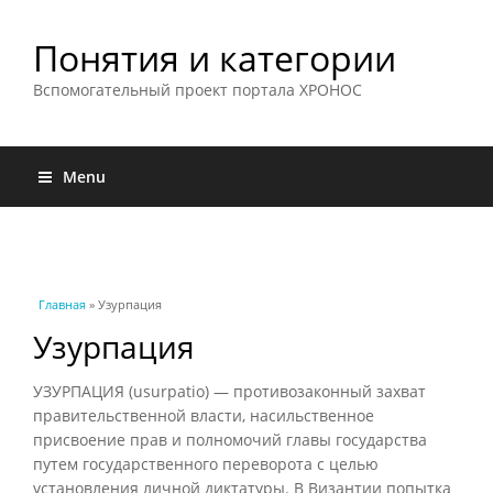
Понятия и категории
Вспомогательный проект портала ХРОНОС
Menu
Вы здесь
Главная
» Узурпация
Узурпация
УЗУРПАЦИЯ (usurpatio) — противозаконный захват
правительственной власти, насильственное
присвоение прав и полномочий главы государства
путем государственного переворота с целью
установления личной диктатуры. В Византии попытка