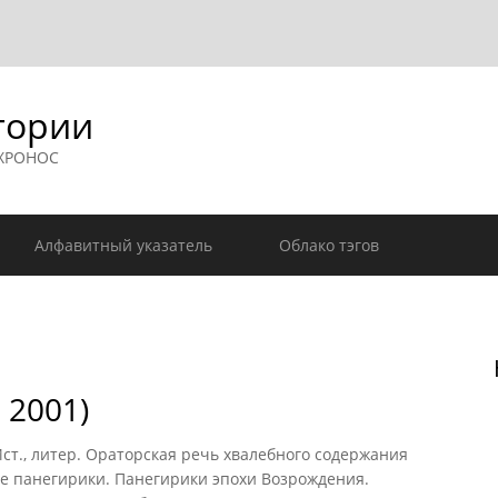
гории
 ХРОНОС
Алфавитный указатель
Облако тэгов
 2001)
). Ист., литер. Ораторская речь хвалебного содержания
ые панегирики. Панегирики эпохи Возрождения.