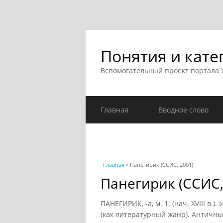
Понятия и кате
Вспомогательный проект портала
Главная
Вводное слово
Вы здесь
Главная
» Панегирик (ССИС, 2001)
Панегирик (ССИС,
ПАНЕГИРИК, -а, м. 1. (нач. XVIII в.
(как литературный жанр). Античн