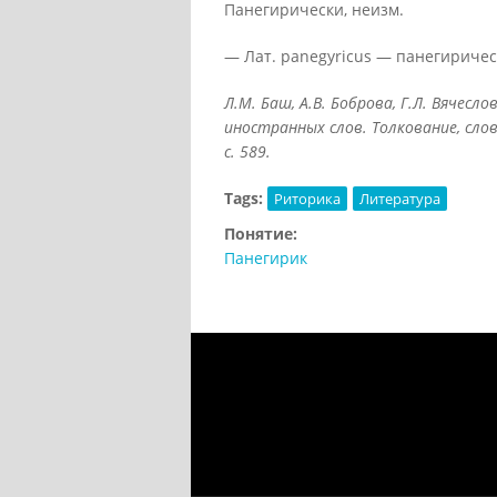
Панегирически, неизм.
— Лат. panegyricus — панегирическ
Л.М. Баш, А.В. Боброва, Г.Л. Вячесл
иностранных слов. Толкование, слов
с. 589.
Tags:
Риторика
Литература
Понятие:
Панегирик