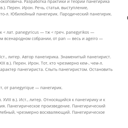
окоповича. Разработка практики и теории панегирика
 в.). Перен. Ирон. Речь, статья, выступление,
что-л. Юбилейный панегирик. Пародический панегирик.
< лат. panegyricus — тж < греч. panegyrikos —
м всенародном собрании, от pan — весь и ageiro —
). Ист., литер. Автор панегирика. Знаменитый панегирист.
IX в.). Перен. Ирон. Тот, кто чрезмерно кем-, чем-л.
 Характер панегириста. Слыть панегиристом. Остановить
т, от panegyrique — панегирик.
 XVIII в.). Ист., литер. Относящийся к панегирику и к
зия. Панегирическое произведение. Панегирический
. Хвалебный, чрезмерно восхваляющий. Панегирическое