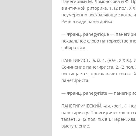
Панегирики М. Ломоносова и Ф. Пр
в античной риторике. 1. (2 пол. XIX
неумеренно восхваляющие кого-, 
Речь в виде панегирика.
— Франц. panegyrique — панегирик 
похвальное слово на торжественно
собираться.
ПАНЕГИРИСТ, -а, м. 1. (нач. XIX в.
Сочинение панегириста. 2. (2 пол. X
восхищается, прославляет кого-л.
панегириста.
— Франц. panegyriste — панегирис
ПАНЕГИРИЧЕСКИЙ, -ая, -ое 1. (1 пол.
панегиристу. Панегирическая поэ
талант. 2. (2 пол. XIX в.). Перен
выступление.