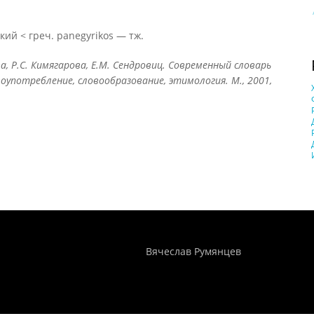
ий < греч. panegyrikos — тж.
ова, Р.С. Кимягарова, Е.М. Сендровиц. Современный словарь
оупотребление, словообразование, этимология. М., 2001,
Понятия И Категории - Исторический Проект ХРОНОС
WEB-редактор
Вячеслав Румянцев