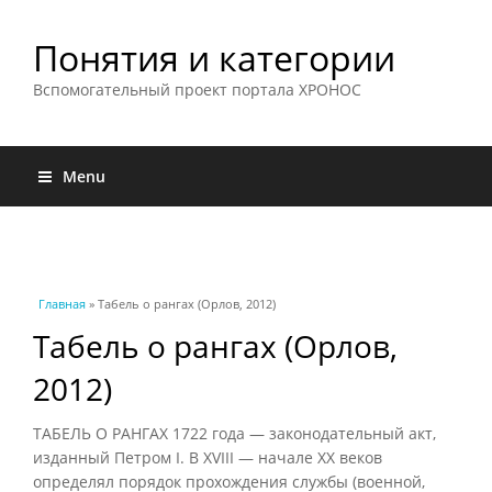
Понятия и категории
Вспомогательный проект портала ХРОНОС
Menu
Вы здесь
Главная
» Табель о рангах (Орлов, 2012)
Табель о рангах (Орлов,
2012)
ТАБЕЛЬ О РАНГАХ 1722 года — законодательный акт,
изданный Петром I. В XVIII — начале XX веков
определял порядок прохождения службы (военной,