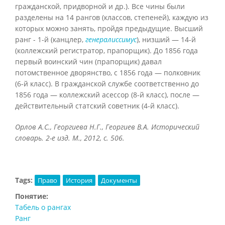
гражданской, придворной и др.). Все чины были
разделены на 14 рангов (классов, степеней), каждую из
которых можно занять, пройдя предыдущие. Высший
ранг - 1-й (канцлер,
генералиссимус
), низший — 14-й
(коллежский регистратор, прапорщик). До 1856 года
первый воинский чин (прапорщик) давал
потомственное дворянство, с 1856 года — полковник
(6-й класс). В гражданской службе соответственно до
1856 года — коллежский асессор (8-й класс), после —
действительный статский советник (4-й класс).
Орлов А.С., Георгиева Н.Г., Георгиев В.А. Исторический
словарь. 2-е изд. М., 2012, с. 506.
Tags:
Право
История
Документы
Понятие:
Табель о рангах
Ранг