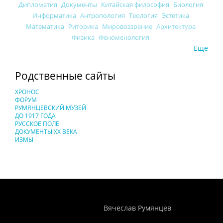
Дипломатия
Документы
Китайская философия
Биология
Информатика
Антропология
Теология
Эстетика
Математика
Риторика
Мировоззрение
Архитектура
Физика
Феноменология
Еще
Родственные сайты
ХРОНОС
ФОРУМ
РУМЯНЦЕВСКИЙ МУЗЕЙ
ДО 1917 ГОДА
РУССКОЕ ПОЛЕ
ДОКУМЕНТЫ XX ВЕКА
ИЗМЫ
Понятия И Категории - Исторический Проект ХРОНОС
WEB-редактор
Вячеслав Румянцев