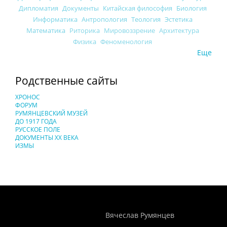
Дипломатия
Документы
Китайская философия
Биология
Информатика
Антропология
Теология
Эстетика
Математика
Риторика
Мировоззрение
Архитектура
Физика
Феноменология
Еще
Родственные сайты
ХРОНОС
ФОРУМ
РУМЯНЦЕВСКИЙ МУЗЕЙ
ДО 1917 ГОДА
РУССКОЕ ПОЛЕ
ДОКУМЕНТЫ XX ВЕКА
ИЗМЫ
Понятия И Категории - Исторический Проект ХРОНОС
WEB-редактор
Вячеслав Румянцев