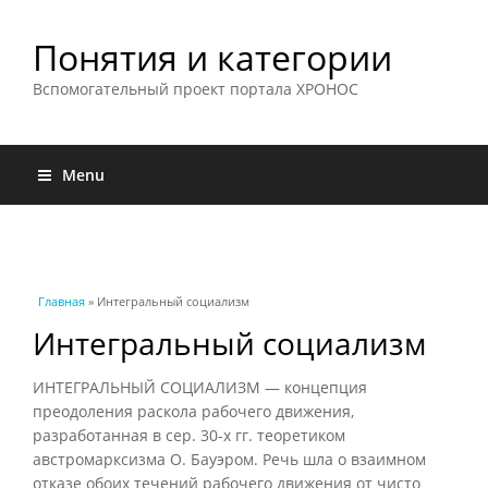
Понятия и категории
Вспомогательный проект портала ХРОНОС
Menu
Вы здесь
Главная
» Интегральный социализм
Интегральный социализм
ИНТЕГРАЛЬНЫЙ СОЦИАЛИЗМ — концепция
преодоления раскола рабочего движения,
разработанная в сер. 30-х гг. теоретиком
австромарксизма О. Бауэром. Речь шла о взаимном
отказе обоих течений рабочего движения от чисто