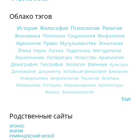
Облако тэгов
История
Философия
Психология
Религия
Экономика
Политика
Социология
Мифология
Идеология
Право
Мусульманство
Этнология
Этика
Наука
Логика
Педагогика
Методология
Языкознание
Литература
Искусство
Археология
Демография
География
Экология
Военные
Культура
Дипломатия
Документы
Китайская философия
Биология
Информатика
Антропология
Теология
Эстетика
Математика
Риторика
Мировоззрение
Архитектура
Физика
Феноменология
Еще
Родственные сайты
ХРОНОС
ФОРУМ
РУМЯНЦЕВСКИЙ МУЗЕЙ