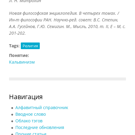
Л. Н. Митрохин
Новая философская энциклопедия. В четырех томах. /
Ин-т философии РАН. Научно-ред. совет: В.С. Степин,
А.А. Гусейнов, Г.Ю. Семигин. М., Мысль, 2010, т.
II, Е – М, с.
201-202.
Tags:
Религия
Понятие:
Кальвинизм
Навигация
Алфавитный справочник
Вводное слово
Облако тэгов
Последние обновления
Прочие статьи