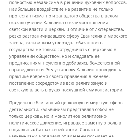
полностью независима в решении духовных вопросов.
Наибольшее воздействие на развитие не только
протестантизма, но и западного общества в целом
оказало учение Кальвина о взаимоотношении
светской власти и церкви. В отличие от лютеранства,
резко разграничивавшего сферу Евангелия и мирского
закона, кальвинизм утверждал обязанность
государства не только сотрудничать с церковью в
управлении обществом, но и следовать ее
предписаниям, неуклонно добиваясь божественной
справедливости. Эту установку Кальвин проводил на
практике вовремя своего правления в Женеве,
постепенно сосредоточив всю религиозную и
светскую власть в руках послушной ему консистории.
Предельно сблизивший церковную и мирскую сферы
деятельности, кальвинизм представлял собой не
только церковь, но и монолитное религиозно-
политическое движение, игравшее заметную роль в
социальных битвах своей эпохи. Согласно
кальвинизму, Бог время от времени посылает на