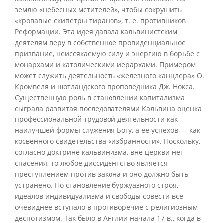
землю «небесных мстителей», чтобы сокрушить
«кровавые скипетры тиранов», т. е. противников
Реформации. Эта идея давала кальвинистским
деятелям веру в собственное провиденциальное
призвание, неиссякаемую силу и энергию в борьбе с
монархами и католическими иерархами. Примером
может служить деятельность «железного канцлера» О.
Кромвеля и шотландского проповедника Дж. Нокса.
Существенную роль в становлении капитализма
сыграла развитая последователями Кальвина оценка
профессиональной трудовой деятельности как
наилучшей формы служения Богу, а ее успехов — как
косвенного свидетельства «избранности». Поскольку,
согласно доктрине кальвинизма, вне церкви нет
спасения, то любое диссидентство является
преступлением против закона и оно должно быть
устранено. Но становление буржуазного строя,
идеалов индивидуализма и свободы совести все
очевиднее вступало в противоречие с религиозным
деспотизмом. Так было в Англии начала 17 в., когда в