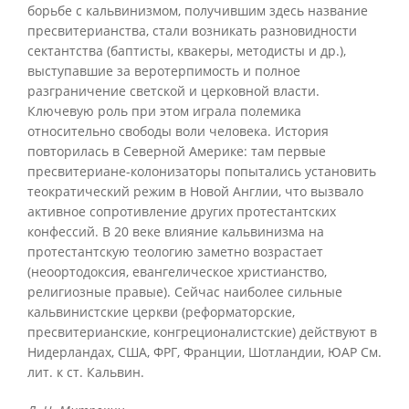
борьбе с кальвинизмом, получившим здесь название
пресвитерианства, стали возникать разновидности
сектантства (баптисты, квакеры, методисты и др.),
выступавшие за веротерпимость и полное
разграничение светской и церковной власти.
Ключевую роль при этом играла полемика
относительно свободы воли человека. История
повторилась в Северной Америке: там первые
пресвитериане-колонизаторы попытались установить
теократический режим в Новой Англии, что вызвало
активное сопротивление других протестантских
конфессий. В 20 веке влияние кальвинизма на
протестантскую теологию заметно возрастает
(неоортодоксия, евангелическое христианство,
религиозные правые). Сейчас наиболее сильные
кальвинистские церкви (реформаторские,
пресвитерианские, конгреционалистские) действуют в
Нидерландах, США, ФРГ, Франции, Шотландии, ЮАР См.
лит. к ст. Кальвин.