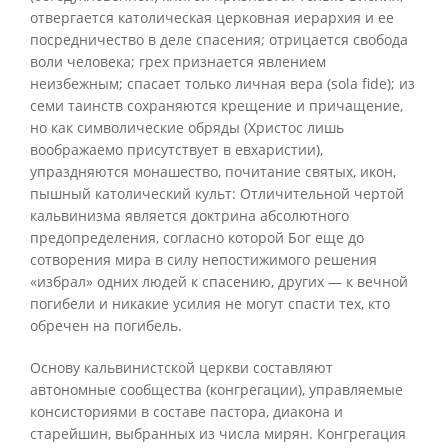
отвергается католическая церковная иерархия и ее
посредничество в деле спасения; отрицается свобода
воли человека; грех признается явлением
неизбежным; спасает только личная вера (sola fide); из
семи таинств сохраняются крещение и причащение,
но как символические обряды (Христос лишь
воображаемо присутствует в евхаристии),
упраздняются монашество, почитание святых, икон,
пышный католический культ: Отличительной чертой
кальвинизма является доктрина абсолютного
предопределения, согласно которой Бог еще до
сотворения мира в силу непостижимого решения
«избрал» одних людей к спасению, других — к вечной
погибели и никакие усилия не могут спасти тех, кто
обречен на погибель.
Основу кальвинистской церкви составляют
автономные сообщества (конгрегации), управляемые
консисториями в составе пастора, диакона и
старейшин, выбранных из числа мирян. Конгрегация