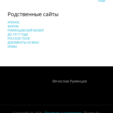
Еще
Родственные сайты
ХРОНОС
ФОРУМ
РУМЯНЦЕВСКИЙ МУЗЕЙ
ДО 1917 ГОДА
РУССКОЕ ПОЛЕ
ДОКУМЕНТЫ XX ВЕКА
ИЗМЫ
Понятия И Категории - Исторический Проект ХРОНОС
WEB-редактор
Вячеслав Румянцев
Copyright © 2026,
Понятия и категории
. Theme by