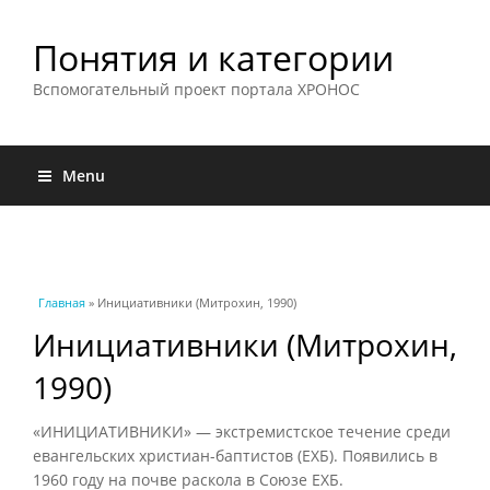
Понятия и категории
Вспомогательный проект портала ХРОНОС
Menu
Вы здесь
Главная
» Инициативники (Митрохин, 1990)
Инициативники (Митрохин,
1990)
«ИНИЦИАТИВНИКИ» — экстремистское течение среди
евангельских христиан-баптистов (ЕХБ). Появились в
1960 году на почве раскола в Союзе ЕХБ.