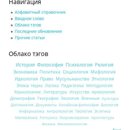
Навигация
Алфавитный справочник
Вводное слово
Облако тэгов
Последние обновления
Прочие статьи
Облако тэгов
История
Философия
Психология
Религия
Экономика
Политика
Социология
Мифология
Идеология
Право
Мусульманство
Этнология
Этика
Наука
Логика
Педагогика
Методология
Языкознание
Литература
Искусство
Археология
Демография
География
Экология
Военные
Культура
Дипломатия
Документы
Китайская философия
Биология
Информатика
Антропология
Теология
Эстетика
Математика
Риторика
Мировоззрение
Архитектура
Физика
Феноменология