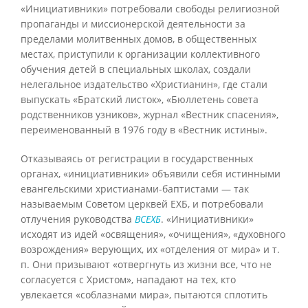
«Инициативники» потребовали свободы религиозной
пропаганды и миссионерской деятельности за
пределами молитвенных домов, в общественных
местах, приступили к организации коллективного
обучения детей в специальных школах, создали
нелегальное издательство «Христианин», где стали
выпускать «Братский листок», «Бюллетень совета
родственников узников», журнал «Вестник спасения»,
переименованный в 1976 году в «Вестник истины».
Отказываясь от регистрации в государственных
органах, «инициативники» объявили себя истинными
евангельскими христианами-баптистами — так
называемым Советом церквей ЕХБ, и потребовали
отлучения руководства
ВСЕХБ
. «Инициативники»
исходят из идей «освящения», «очищения», «духовного
возрождения» верующих, их «отделения от мира» и т.
п. Они призывают «отвергнуть из жизни все, что не
согласуется с Христом», нападают на тех, кто
увлекается «соблазнами мира», пытаются сплотить