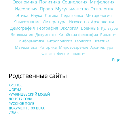
Экономика
Политика
Социология
Мифология
Идеология
Право
Мусульманство
Этнология
Этика
Наука
Логика
Педагогика
Методология
Языкознание
Литература
Искусство
Археология
Демография
География
Экология
Военные
Культура
Дипломатия
Документы
Китайская философия
Биология
Информатика
Антропология
Теология
Эстетика
Математика
Риторика
Мировоззрение
Архитектура
Физика
Феноменология
Еще
Родственные сайты
ХРОНОС
ФОРУМ
РУМЯНЦЕВСКИЙ МУЗЕЙ
ДО 1917 ГОДА
РУССКОЕ ПОЛЕ
ДОКУМЕНТЫ XX ВЕКА
ИЗМЫ