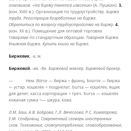
ломовиков. «На биржу тянется извозчик»
(А. Пушкин).
3.
(кон. XVIII в.). Организация по трудоустройству.
Биржа
труда. Регистрация безработных на бирже.
Обратиться по вопросу трудоустройства на биржу.
4.
(кон. XX в.). Помещение для оптовой торговли
товарами по стандартным образцам.
Товарная биржа.
Книжная биржа. Купить книги на бирже.
Биржевик
, -а, м.
Биржевой
, -ая, -бе.
Биржевой маклер. Биржевой брокер.
— Нем. Börse — биржа < франц. bourse — биржа
<- устар. кошелёк < позднелат. bursa — кошелёк, ящик
для денег, касса корпорации < греч. bursa — кошелёк
кожаная сумка <— шкура, кожа.
Л.М. Баш, А.В. Боброва, Г.Л. Вячеслова, Р.С. Кимягарова,
Е.М. Сендровиц. Современный словарь иностранных
слов. Толкование, словоупотребление, словообразование,