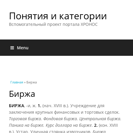
Понятия и категории
Вспомогательный проект портала ХРОНОС
Menu
Вы здесь
Главная
» Биржа
Биржа
БИРЖА
, -и, ж.
1.
(нач. XVIII в.). Учреждение для
заключения крупных финансовых и торговых сделок.
Торговая биржа. Фондовая биржа. Центральная биржа.
Паника на бирже. Курс доллара на бирже
.
2.
(кон. XVIII
в.). Устар. Уличная стоянка извозчиков.
Биржа