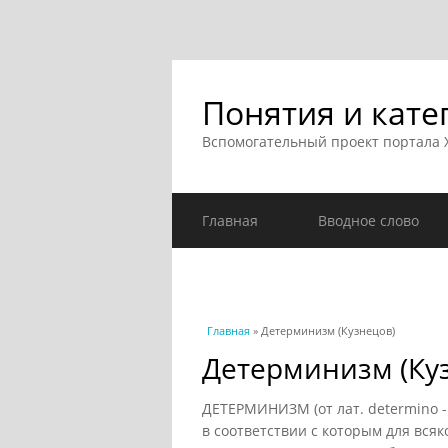
Понятия и кате
Вспомогательный проект портала
Главная
Вводное слово
Вы здесь
Главная
» Детерминизм (Кузнецов)
Детерминизм (Ку
ДЕТЕРМИНИЗМ (от лат. determino -
в соответствии с которым для вся