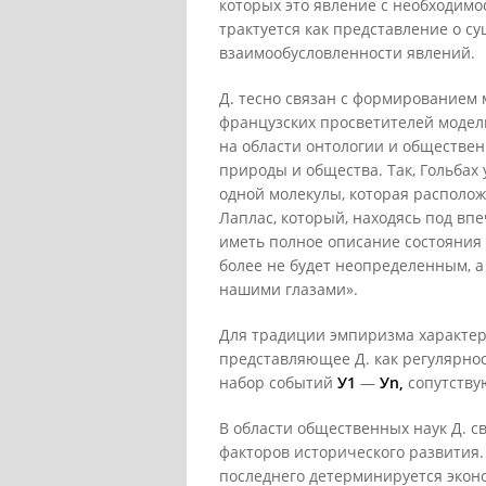
которых это явление с необходимо
трактуется как представление о с
взаимообусловленности явлений.
Д. тесно связан с формированием
французских просветителей модел
на области онтологии и обществен
природы и общества. Так, Гольбах 
одной молекулы, которая располож
Лаплас, который, находясь под вп
иметь полное описание состояния
более не будет неопределенным, а
нашими глазами».
Для традиции эмпиризма характер
представляющее Д. как регулярнос
набор событий
У1
—
Уn,
сопутств
В области общественных наук Д. 
факторов исторического развития.
последнего детерминируется экон