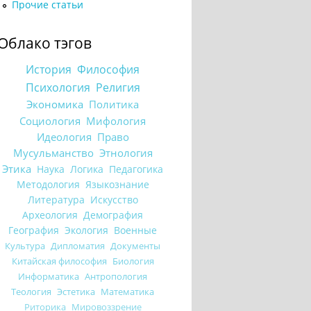
Прочие статьи
Облако тэгов
История
Философия
Психология
Религия
Экономика
Политика
Социология
Мифология
Идеология
Право
Мусульманство
Этнология
Этика
Наука
Логика
Педагогика
Методология
Языкознание
Литература
Искусство
Археология
Демография
География
Экология
Военные
Культура
Дипломатия
Документы
Китайская философия
Биология
Информатика
Антропология
Теология
Эстетика
Математика
Риторика
Мировоззрение