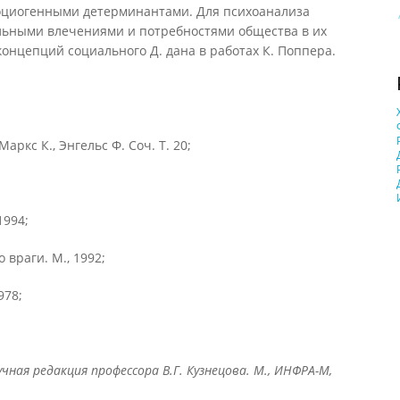
оциогенными детерминантами. Для психоанализа
альными влечениями и потребностями общества в их
концепций социального Д. дана в работах К. Поппера.
аркс К., Энгельс Ф. Соч. Т. 20;
1994;
 враги. М., 1992;
978;
ная редакция профессора В.Г. Кузнецова. М., ИНФРА-М,