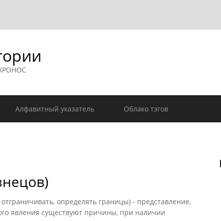
гории
 ХРОНОС
Алфавитный указатель
Облако тэгов
знецов)
 отграничивать, определять границы) - представление,
кого явления существуют причины, при наличии