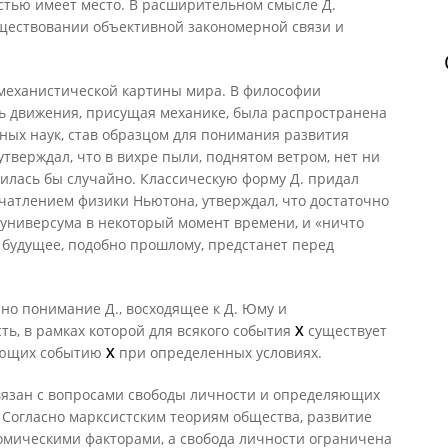
стью имеет место. В расширительном смысле Д.
уществовании объективной закономерной связи и
 механистической картины мира. В философии
ь движения, присущая механике, была распространена
ных наук, став образцом для понимания развития
утверждал, что в вихре пыли, поднятом ветром, нет ни
илась бы случайно. Классическую форму Д. придал
ечатлением физики Ньютона, утверждал, что достаточно
 универсума в некоторый момент времени, и «ничто
 будущее, подобно прошлому, предстанет перед
но понимание Д., восходящее к Д. Юму и
ть, в рамках которой для всякого события
Х
существует
ующих событию
Х
при определенных условиях.
связан с вопросами свободы личности и определяющих
 Согласно марксистским теориям общества, развитие
омическими факторами, а свобода личности ограничена