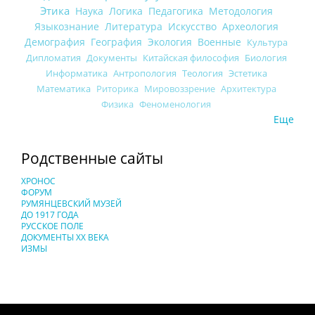
Этика
Наука
Логика
Педагогика
Методология
Языкознание
Литература
Искусство
Археология
Демография
География
Экология
Военные
Культура
Дипломатия
Документы
Китайская философия
Биология
Информатика
Антропология
Теология
Эстетика
Математика
Риторика
Мировоззрение
Архитектура
Физика
Феноменология
Еще
Родственные сайты
ХРОНОС
ФОРУМ
РУМЯНЦЕВСКИЙ МУЗЕЙ
ДО 1917 ГОДА
РУССКОЕ ПОЛЕ
ДОКУМЕНТЫ XX ВЕКА
ИЗМЫ