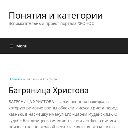
Понятия и категории
Вспомогательный проект портала ХРОНОС
Menu
Вы здесь
Главная
» Багряница Христова
Багряница Христова
БАГРЯНИЦА ХРИСТОВА — алая военная накидка, в
которую римские воины облекли Иисуса Христа перед
казнью, в насмешку именуя Его «Царем Иудейским». О
судьбе Багряницы в течение тысячи лет было ничего
неизвестно, но около XI века эта святыня оказалась в