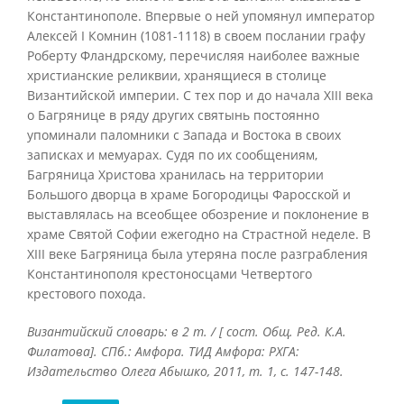
Константинополе. Впервые о ней упомянул император
Алексей I Комнин (1081-1118) в своем послании графу
Роберту Фландрскому, перечисляя наиболее важные
христианские реликвии, хранящиеся в столице
Византийской империи. С тех пор и до начала XIII века
о Багрянице в ряду других святынь постоянно
упоминали паломники с Запада и Востока в своих
записках и мемуарах. Судя по их сообщениям,
Багряница Христова хранилась на территории
Большого дворца в храме Богородицы Фаросской и
выставлялась на всеобщее обозрение и поклонение в
храме Святой Софии ежегодно на Страстной неделе. В
XIII веке Багряница была утеряна после разграбления
Константинополя крестоносцами Четвертого
крестового похода.
Византийский словарь: в 2 т. / [ сост. Общ. Ред. К.А.
Филатова]. СПб.: Амфора. ТИД Амфора: РХГА:
Издательство Олега Абышко, 2011, т. 1, с. 147-148.