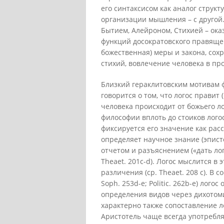
его синтаксисом как аналог структ
организации мышления – с другой. 
Бытием, Алейроном, Стихией – ок
функций досократовского правящег
божественная) меры и закона, со
стихий, вовлечение человека в пр
Близкий гераклитовским мотивам ф
говорится о том, что логос правит 
человека происходит от божьего л
философии вплоть до стоиков лого
фиксируется его значение как рас
определяет научное знание (эпист
отчетом и разъяснением («дать лог
Theaet. 201c-d). Логос мыслится в
различения (ср. Theaet. 208 с). В 
Soph. 253d-e; Politic. 262b-e) лог
определения видов через дихотоми
характерно также сопоставление л
Аристотель чаще всегда употребля