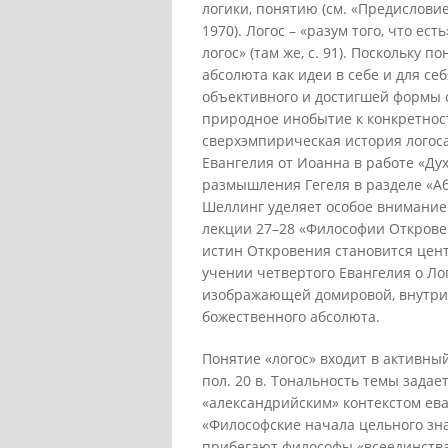
логики, понятию (см. «Предисловие 
1970). Логос – «разум того, что ес
логос» (там же, с. 91). Поскольку 
абсолюта как идеи в себе и для се
объективного и достигшей формы 
природное инобытие к конкретност
сверхэмпирическая история логоса
Евангелия от Иоанна в работе «Ду
размышления Гегеля в разделе «Аб
Шеллинг уделяет особое внимание т
лекции 27–28 «Философии Откровен
истин Откровения становится цент
учении четвертого Евангелия о Ло
изображающей домировой, внутри
божественного абсолюта.
Понятие «логос» входит в активный
пол. 20 в. Тональность темы задае
«александрийским» контекстом ева
«Философские начала цельного знан
прибегают философы «всеединства» 