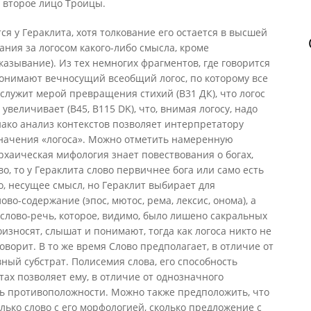
 второе лицо Троицы.
я у Гераклита, хотя толкование его остается в высшей
ания за логосом какого-либо смысла, кроме
казывание). Из тех немногих фрагментов, где говорится
 понимают вечносущий всеобщий логос, по которому все
н служит мерой превращения стихий (В31 ДК), что логос
увеличивает (В45, В115 DK), что, внимая логосу, надо
нако анализ контекстов позволяет интерпретатору
начения «логоса». Можно отметить намеренную
рхаическая мифология знает повествования о богах,
, то у Гераклита слово первичнее бога или само есть
о, несущее смысл, но Гераклит выбирает для
во-содержание (эпос, мютос, рема, лексис, онома), а
, слово-речь, которое, видимо, было лишено сакральных
роизносят, слышат и понимают, тогда как логоса никто не
говорит. В то же время Слово предполагает, в отличие от
ный субстрат. Полисемия слова, его способность
тах позволяет ему, в отличие от однозначного
ь противоположности. Можно также предположить, что
лько слово с его морфологией, сколько предложение с