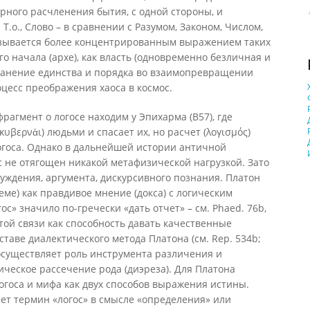
урного расчленения бытия, с одной стороны, и
Т.о., Слово – в сравнении с Разумом, Законом, Числом,
азывается более концентрированным выражением таких
о начала (архе), как власть (одновременно безличная и
хранение единства и порядка во взаимопревращении
оцесс преображения хаоса в космос.
рагмент о логосе находим у Эпихарма (В57), где
(κυβερνἁι) людьми и спасает их, но расчет (λογισμός)
огоса. Однако в дальнейшей истории античной
с не отягощен никакой метафизической нагрузкой. Зато
суждения, аргумента, дискурсивного познания. Платон
еме) как правдивое мнение (докса) с логическим
ос» значило по-гречески «дать отчет» – см. Phaed. 76b,
 этой связи как способность давать качественные
составе диалектического метода Платона (см. Rep. 534b;
ос осуществляет роль инструмента различения и
ческое рассечение рода (диэреза). Для Платона
огоса и мифа как двух способов выражения истины.
ет термин «логос» в смысле «определения» или