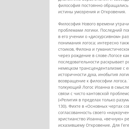
философия постоянно обращались к
истины умозрения и Откровения.
Философия Нового времени утрачи
проблемами логики. Последний пов
в его учении о «дискурсивном» ра
понимания логоса; интересно так
стоиков, Филона и гуманистическо
через рождение в слове-Логосе ка
последовательности раскрывает родс
немецком трансцендентализме с е
историчности духа, инобытия логи
возвращение к философии логоса. Т
толкующий Логос Иоанна в смысле
связи с чисто кантовской проблем
(«Религия в пределах только разума»
130). Фихте в «Основных чертах с
согласованность своего «наукоуче
христианство Иоанна, «вечную» ре
исказившему Откровение. Для Геге