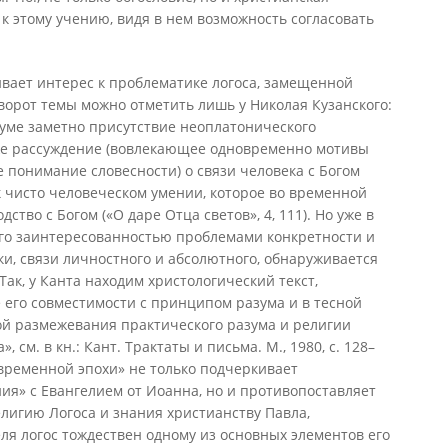
 этому учению, видя в нем возможность согласовать
вает интерес к проблематике логоса, замещенной
орот темы можно отметить лишь у Николая Кузанского:
зуме заметно присутствие неоплатонического
же рассуждение (вовлекающее одновременно мотивы
е понимание словесности) о связи человека с Богом
к чисто человеческом умении, которое во временной
тво с Богом («О даре Отца светов», 4, 111). Но уже в
го заинтересованностью проблемами конкретности и
ки, связи личностного и абсолютного, обнаруживается
ак, у Канта находим христологический текст,
 его совместимости с принципом разума и в тесной
ой размежевания практического разума и религии
, см. в кн.: Кант. Трактаты и письма. М., 1980, с. 128–
овременной эпохи» не только подчеркивает
ния» с Евангелием от Иоанна, но и противопоставляет
лигию Логоса и знания христианству Павла,
ля логос тождествен одному из основных элементов его