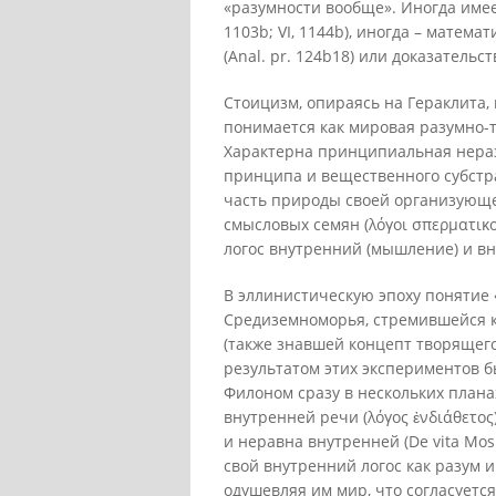
«разумности вообще». Иногда имеетс
1103b; VI, 1144b), иногда – матема
(Anal. pr. 124b18) или доказательст
Стоицизм, опираясь на Гераклита,
понимается как мировая разумно-т
Характерна принципиальная нераз
принципа и вещественного субстра
часть природы своей организующе
смысловых семян (λόγοι σπερματικ
логос внутренний (мышление) и в
В эллинистическую эпоху понятие
Средиземноморья, стремившейся к
(также знавшей концепт творящег
результатом этих экспериментов б
Филоном сразу в нескольких плана
внутренней речи (λόγος ἐνδιάθετος
и неравна внутренней (De vita Mos.
свой внутренний логос как разум и
одушевляя им мир, что согласуется