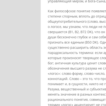
управляющий миром, и Бога-Сына,
Как философское понятие появляетс
степени спорным, вплоть до отриц
общеупотребительного (слово, выс
о логосе, мы узнаем, что люди не
свершается (В1, В2, В72 DK), что о
души бесконечно глубок и сам себя 
признать все единым (В50 DK). Од
существенно расширить область з
парадоксальность термина: если а
которые произносят творящее слово
бог; античная культура ценит слов
обозначения высшего разума не сло
«логос»: слово-форму, слово-число
коннотаций. Слово – это то, что п
понимает и, в сущности, никто не 
Разума, вещественный и субъектив
менять значение в разных контекс
рационального понятия, совмещат
термин «логос» акцентирует не сто