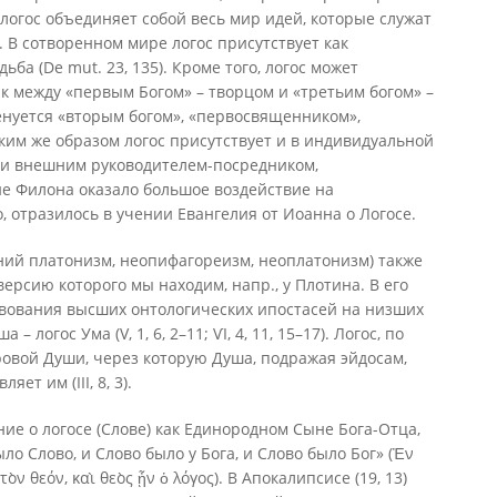
 логос объединяет собой весь мир идей, которые служат
). В сотворенном мире логос присутствует как
ба (De mut. 23, 135). Кроме того, логос может
 между «первым Богом» – творцом и «третьим богом» –
енуется «вторым богом», «первосвященником»,
им же образом логос присутствует и в индивидуальной
й и внешним руководителем-посредником,
е Филона оказало большое воздействие на
, отразилось в учении Евангелия от Иоанна о Логосе.
ний платонизм, неопифагореизм, неоплатонизм) также
версию которого мы находим, напр., у Плотина. В его
твования высших онтологических ипостасей на низших
 – логос Ума (V, 1, 6, 2–11; ѴІ, 4, 11, 15–17). Логос, по
ровой Души, через которую Душа, подражая эйдосам,
ет им (III, 8, 3).
ение о логосе (Слове) как Единородном Сыне Бога-Отца,
о Слово, и Слово было у Бога, и Слово было Бог» (Ἐν
 τὸν θεόν, καὶ θεὸς ᾖν ὁ λόγος). В Апокалипсисе (19, 13)