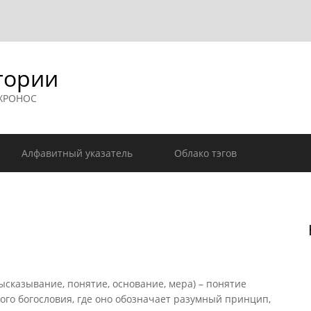
гории
 ХРОНОС
Алфавитный указатель
Облако тэгов
 высказывание, понятие, основание, мера) – понятие
го богословия, где оно обозначает разумный принцип,