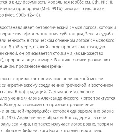
я в виду разумность моральная (ὀρθός см. Eth. Nic. II,
тическая пропорция (Met. 991b), иногда – силлогизм
во (Met. 990b 12–18).
 восстанавливает онтологический смысл логоса, который
ворческая эфирно-огненная субстанция, Зевс и судьба.
личенность в стоическом огненном логосе смыслового
та. В той мере, в какой логос пронизывает каждую
й силой, он описывается стоиками как множество
οί), прорастающих в мире. В логике стоики различают
нешний, произнесенный (речь).
 «логос» привлекает внимание религиозной мысли
 синкретическому соединению греческой и восточной
о слова Бога) традиций. Самым значительным
ыло учение Филона Александрийского. Логос трактуется
х. Вслед за стоиками он признает различение
) и внешней (προφορικός), которая одновременно равна
 II, 137). Аналогичным образом Бог содержит в себе
 замысел мира, но также излучает логос вовне, творя и
 с образом библейского Бога, который творит мир