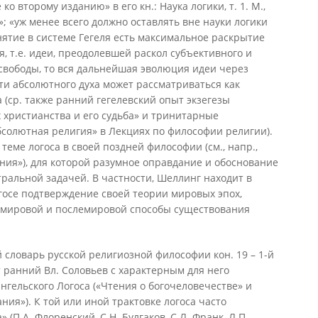
ко второму изданию» в его кн.: Наука логики, т. 1. М.,
ть»; «уж менее всего должно оставлять вне науки логики
понятие в системе Гегеля есть максимальное раскрытие
бя, т.е. идеи, преодолевшей раскол субъективного и
свободы, то вся дальнейшая эволюция идеи через
и абсолютного духа может рассматриваться как
 (ср. также ранний гегелевский опыт экзегезы
х христианства и его судьба» и тринитарные
солютная религия» в Лекциях по философии религии).
еме логоса в своей поздней философии (см., напр.,
ия»), для которой разумное оправдание и обоснование
ральной задачей. В частности, Шеллинг находит в
госе подтверждение своей теории мировых эпох,
мировой и послемировой способы существования
 словарь русской религиозной философии кон. 19 – 1-й
т ранний Вл. Соловьев с характерным для него
нгельского Логоса («Чтения о богочеловечестве» и
ия»). К той или иной трактовке логоса часто
(П.А. Флоренский, С.Н. Булгаков, С.Л. Франк, Л.П.