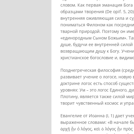
словом. Как первая эманация Бога
образцами творения (De opif. 5, 20
внутренняя оживляющая сила и судь
пониматься Филоном как посредник
тварной природой. Поэтому он им
«единородным Сыном Божьим». Так
душе, будучи ее внутренней сило
возвращающим душу к Богу. Учени
христианское богословие и, видимо
Позднегреческая философия (сред
развивает учение о логосе, новую 
доктрине логос есть способ сущес
уровнях: Ум – это логос Единого, душа
Плотину, является также силой ми
творит чувственный космос и управля
Евангелие от Иоанна (I, 1) дает уч
выраженное словами: «В начале был
ἀρχῇ ᾖν ό λόγος, καὶ ὁ λόγος ᾖν πρὸς