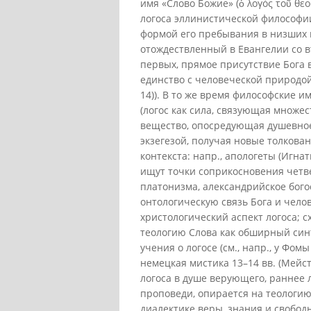
имя «Слово Божие» (ὁ λογός τοῦ θε
логоса эллинистической философи
формой его пребывания в низших 
отождествленный в Евангелии со в
первых, прямое присутствие Бога в
единство с человеческой природой (
14)). В то же время философские 
(логос как сила, связующая множе
вещество, опосредующая душевное
экзегезой, получая новые толкова
контекста: напр., апологеты (Игн
ищут точки соприкосновения четве
платонизма, александрийское бого
онтологическую связь Бога и чело
христологический аспект логоса; с
теологию Слова как обширный синт
учения о логосе (см., напр., у Фомы
немецкая мистика 13–14 вв. (Мейс
логоса в душе верующего, раннее 
проповеди, опирается на теологию
диалектике веры, знания и свободы.