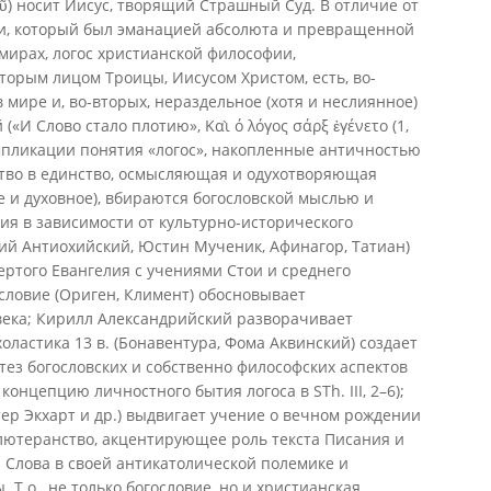
οῦ) носит Иисус, творящий Страшный Суд. В отличие от
и, который был эманацией абсолюта и превращенной
мирах, логос христианской философии,
торым лицом Троицы, Иисусом Христом, есть, во-
 мире и, во-вторых, нераздельное (хотя и неслиянное)
«И Слово стало плотию», Καὶ ό λόγος σάρξ ἐγένετο (1,
импликации понятия «логос», накопленные античностью
ство в единство, осмысляющая и одухотворяющая
 и духовное), вбираются богословской мыслью и
ния в зависимости от культурно-исторического
атий Антиохийский, Юстин Мученик, Афинагор, Татиан)
ртого Евангелия с учениями Стои и среднего
словие (Ориген, Климент) обосновывает
века; Кирилл Александрийский разворачивает
холастика 13 в. (Бонавентура, Фома Аквинский) создает
ез богословских и собственно философских аспектов
 концепцию личностного бытия логоса в STh. III, 2–6);
тер Экхарт и др.) выдвигает учение о вечном рождении
лютеранство, акцентирующее роль текста Писания и
 Слова в своей антикатолической полемике и
 Т.о., не только богословие, но и христианская