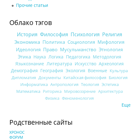
Прочие статьи
Облако тэгов
История
Философия
Психология
Религия
Экономика
Политика
Социология
Мифология
Идеология
Право
Мусульманство
Этнология
Этика
Наука
Логика
Педагогика
Методология
Языкознание
Литература
Искусство
Археология
Демография
География
Экология
Военные
Культура
Дипломатия
Документы
Китайская философия
Биология
Информатика
Антропология
Теология
Эстетика
Математика
Риторика
Мировоззрение
Архитектура
Физика
Феноменология
Еще
Родственные сайты
ХРОНОС
ФОРУМ