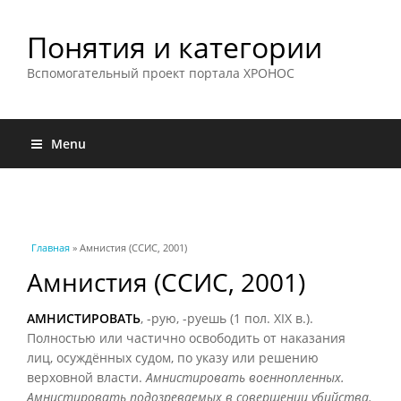
Понятия и категории
Вспомогательный проект портала ХРОНОС
Menu
Вы здесь
Главная
» Амнистия (ССИС, 2001)
Амнистия (ССИС, 2001)
АМНИСТИРОВАТЬ
, -рую, -руешь (1 пол. XIX в.).
Полностью или частично освободить от наказания
лиц, осуждённых судом, по указу или решению
верховной власти.
Амнистировать военнопленных.
Амнистировать подозреваемых в совершении убийства.