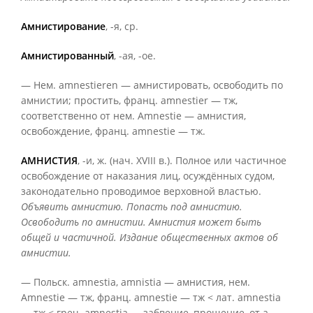
Амнистирование
, -я, ср.
Амнистированный
, -ая, -ое.
— Нем. amnestieren — амнистировать, освободить по
амнистии; простить, франц. amnestier — тж,
соответственно от нем. Amnestie — амнистия,
освобождение, франц. amnestie — тж.
АМНИСТИЯ
, -и, ж. (нач. XVIII в.). Полное или частичное
освобождение от наказания лиц, осуждённых судом,
законодательно проводимое верховной властью.
Объявить амнистию. Попасть под амнистию.
Освободить по амнистии. Амнистия может быть
общей и частичной. Издание общественных актов об
амнистии.
— Польск. amnestia, amnistia — амнистия, нем.
Amnestie — тж, франц. amnestie — тж < лат. amnestia
— тж < греч. amnestia — забвение, прощение, от а—