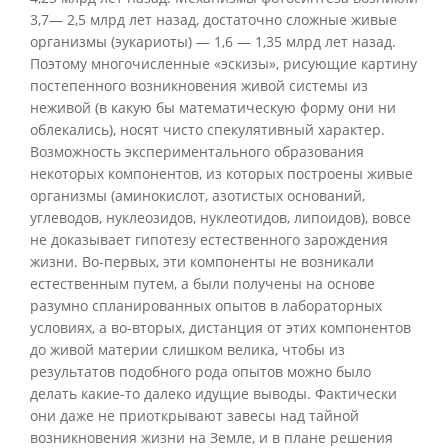
3,7— 2,5 млрд лет назад, достаточно сложные живые
организмы (эукариоты) — 1,6 — 1,35 млрд лет назад.
Поэтому многочисленные «эскизы», рисующие картину
постепенного возникновения живой системы из
неживой (в какую бы математическую форму они ни
облекались), носят чисто спекулятивный характер.
Возможность экспериментального образования
некоторых компонентов, из которых построены живые
организмы (аминокислот, азотистых оснований,
углеводов, нуклеозидов, нуклеотидов, липоидов), вовсе
не доказывает гипотезу естественного зарождения
жизни. Во-первых, эти компоненты не возникали
естественным путем, а были получены на основе
разумно спланированных опытов в лабораторных
условиях, а во-вторых, дистанция от этих компонентов
до живой материи слишком велика, чтобы из
результатов подобного рода опытов можно было
делать какие-то далеко идущие выводы. Фактически
они даже не приоткрывают завесы над тайной
возникновения жизни на Земле, и в плане решения