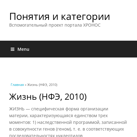
Понятия и категории
Вспомогательный проект портала ХРОНОС
Menu
Вы здесь
Главная
» Жизнь (НФЭ, 2010)
Жизнь (НФЭ, 2010)
ЖИЗНЬ — специфическая форма организации
материи, характеризующаяся единством трех
моментов: 1) наследственной программой, записанной
в совокупности генов (геном), т. е. в соответствующих
последовательностях нуклеотидов