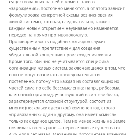
существовавших на ней в момент такого
«зарождения», постоянно меняются, а от этого зависит
формулировка конкретной схемы возникновения
живой системы, которая, следовательно, также с
каждым новым открытием неузнаваемо изменяется,
нередко на прямо противоположную.
Противоречивость подобных взглядов служит
существенным препятствием для создания
убедительной концепции происхождения жизни.
Кроме того, обычно не учитывается специфика
организации живых систем, заключающаяся в том, что
они не могут возникать последовательно и
постепенно, потому что каждая из составляющих их
частей сама по себе бессмысленна: напр., рибосома,
клеточный органоид, участвующий в синтезе белка,
характеризуется сложной структурой, состоит из
многих (нескольких десятков) компонентов, строго
«привязанных» один к другому, она имеет «смысл»
только как единое целое. Тем не менее жизнь на Земле
появилась очень рано — первые живые существа ок.
4,25 млрд лет назад. Механизмы фотосинтеза возникли