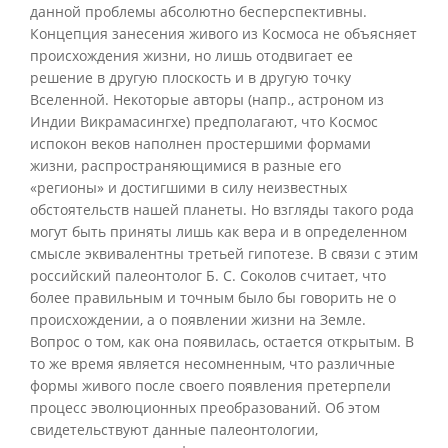
данной проблемы абсолютно бесперспективны.
Концепция занесения живого из Космоса не объясняет
происхождения жизни, но лишь отодвигает ее
решение в другую плоскость и в другую точку
Вселенной. Некоторые авторы (напр., астроном из
Индии Викрамасингхе) предполагают, что Космос
испокон веков наполнен простершими формами
жизни, распространяющимися в разные его
«регионы» и достигшими в силу неизвестных
обстоятельств нашей планеты. Но взгляды такого рода
могут быть приняты лишь как вера и в определенном
смысле эквивалентны третьей гипотезе. В связи с этим
российский палеонтолог Б. С. Соколов считает, что
более правильным и точным было бы говорить не о
происхождении, а о появлении жизни на Земле.
Вопрос о том, как она появилась, остается открытым. В
то же время является несомненным, что различные
формы живого после своего появления претерпели
процесс эволюционных преобразований. Об этом
свидетельствуют данные палеонтологии,