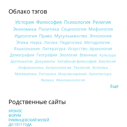
Облако тэгов
История
Философия
Психология
Религия
Экономика
Политика
Социология
Мифология
Идеология
Право
Мусульманство
Этнология
Этика
Наука
Логика
Педагогика
Методология
Языкознание
Литература
Искусство
Археология
Демография
География
Экология
Военные
Культура
Дипломатия
Документы
Китайская философия
Биология
Информатика
Антропология
Теология
Эстетика
Математика
Риторика
Мировоззрение
Архитектура
Физика
Феноменология
Еще
Родственные сайты
ХРОНОС
ФОРУМ
РУМЯНЦЕВСКИЙ МУЗЕЙ
ДО 1917 ГОДА