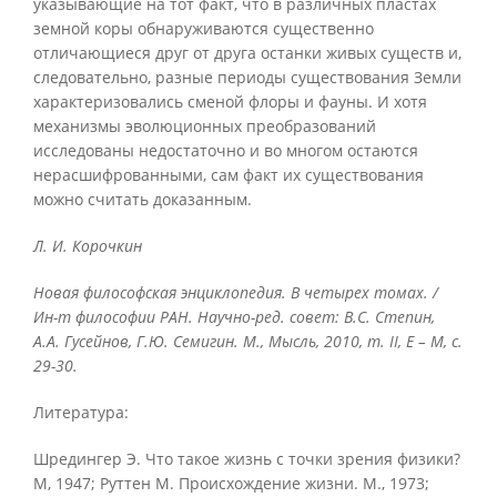
указывающие на тот факт, что в различных пластах
земной коры обнаруживаются существенно
отличающиеся друг от друга останки живых существ и,
следовательно, разные периоды существования Земли
характеризовались сменой флоры и фауны. И хотя
механизмы эволюционных преобразований
исследованы недостаточно и во многом остаются
нерасшифрованными, сам факт их существования
можно считать доказанным.
Л. И. Корочкин
Новая философская энциклопедия. В четырех томах. /
Ин-т философии РАН. Научно-ред. совет: В.С. Степин,
А.А. Гусейнов, Г.Ю. Семигин. М., Мысль, 2010, т.
II, Е – М, с.
29-30.
Литература:
Шредингер Э. Что такое жизнь с точки зрения физики?
М, 1947; Руттен М. Происхождение жизни. М., 1973;