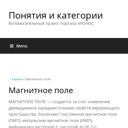
Понятия и категории
Вспомогательный проект портала ХРОНОС
Menu
Вы здесь
Главная
» Магнитное поле
Магнитное поле
МАГНИТНОЕ ПОЛЕ — создается за счет изменения
движущимися зарядами (токами) свойств окружающего
пространства. Различают постоянное магнитное поле
(ПМП), импульсное магнитное поле (ИМП),
инфранизко-частотное (с частотой до 50 Гц)