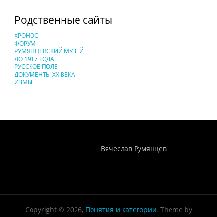
Родственные сайты
ХРОНОС
ФОРУМ
РУМЯНЦЕВСКИЙ МУЗЕЙ
ДО 1917 ГОДА
РУССКОЕ ПОЛЕ
ДОКУМЕНТЫ XX ВЕКА
ИЗМЫ
Понятия И Категории - Исторический Проект ХРОНОС
WEB-редактор
Вячеслав Румянцев
Copyright © 2026,
Понятия и категории
. Theme by