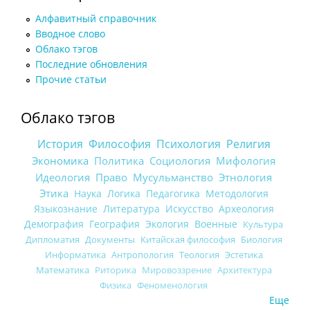
Алфавитный справочник
Вводное слово
Облако тэгов
Последние обновления
Прочие статьи
Облако тэгов
История
Философия
Психология
Религия
Экономика
Политика
Социология
Мифология
Идеология
Право
Мусульманство
Этнология
Этика
Наука
Логика
Педагогика
Методология
Языкознание
Литература
Искусство
Археология
Демография
География
Экология
Военные
Культура
Дипломатия
Документы
Китайская философия
Биология
Информатика
Антропология
Теология
Эстетика
Математика
Риторика
Мировоззрение
Архитектура
Физика
Феноменология
Еще