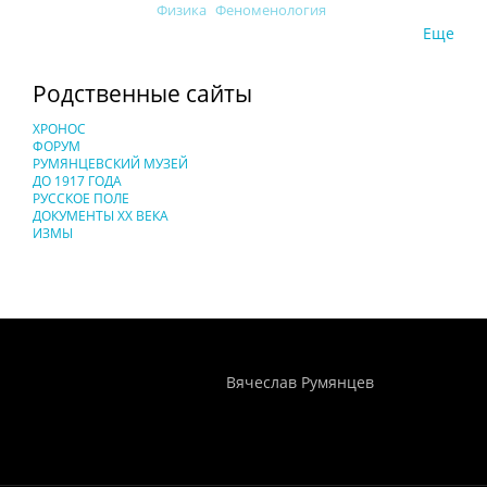
Физика
Феноменология
Еще
Родственные сайты
ХРОНОС
ФОРУМ
РУМЯНЦЕВСКИЙ МУЗЕЙ
ДО 1917 ГОДА
РУССКОЕ ПОЛЕ
ДОКУМЕНТЫ XX ВЕКА
ИЗМЫ
Понятия И Категории - Исторический Проект ХРОНОС
WEB-редактор
Вячеслав Румянцев