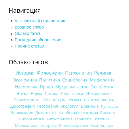
Навигация
Алфавитный справочник
Вводное слово
Облако тэгов
Последние обновления
Прочие статьи
Облако тэгов
История
Философия
Психология
Религия
Экономика
Политика
Социология
Мифология
Идеология
Право
Мусульманство
Этнология
Этика
Наука
Логика
Педагогика
Методология
Языкознание
Литература
Искусство
Археология
Демография
География
Экология
Военные
Культура
Дипломатия
Документы
Китайская философия
Биология
Информатика
Антропология
Теология
Эстетика
Математика
Риторика
Мировоззрение
Архитектура