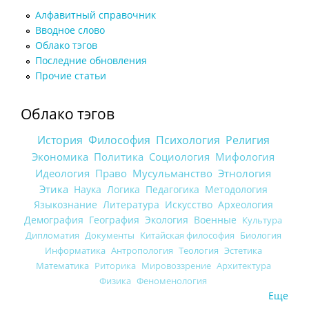
Алфавитный справочник
Вводное слово
Облако тэгов
Последние обновления
Прочие статьи
Облако тэгов
История
Философия
Психология
Религия
Экономика
Политика
Социология
Мифология
Идеология
Право
Мусульманство
Этнология
Этика
Наука
Логика
Педагогика
Методология
Языкознание
Литература
Искусство
Археология
Демография
География
Экология
Военные
Культура
Дипломатия
Документы
Китайская философия
Биология
Информатика
Антропология
Теология
Эстетика
Математика
Риторика
Мировоззрение
Архитектура
Физика
Феноменология
Еще