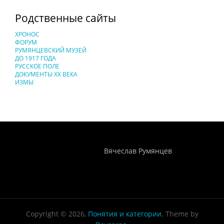
Родственные сайты
ХРОНОС
ФОРУМ
РУМЯНЦЕВСКИЙ МУЗЕЙ
ДО 1917 ГОДА
РУССКОЕ ПОЛЕ
ДОКУМЕНТЫ XX ВЕКА
ИЗМЫ
Понятия И Категории - Исторический Проект ХРОНОС
WEB-редактор
Вячеслав Румянцев
Copyright © 2026,
Понятия и категории
. Theme by