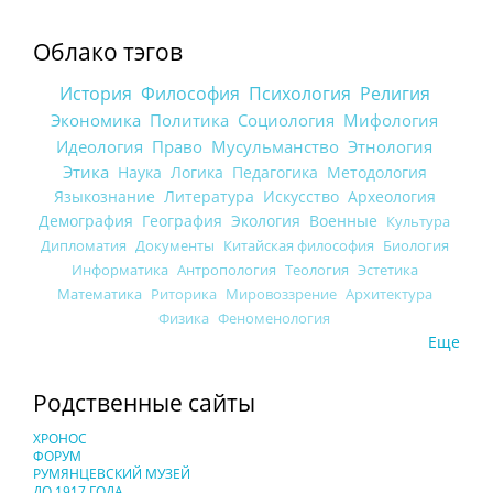
Облако тэгов
История
Философия
Психология
Религия
Экономика
Политика
Социология
Мифология
Идеология
Право
Мусульманство
Этнология
Этика
Наука
Логика
Педагогика
Методология
Языкознание
Литература
Искусство
Археология
Демография
География
Экология
Военные
Культура
Дипломатия
Документы
Китайская философия
Биология
Информатика
Антропология
Теология
Эстетика
Математика
Риторика
Мировоззрение
Архитектура
Физика
Феноменология
Еще
Родственные сайты
ХРОНОС
ФОРУМ
РУМЯНЦЕВСКИЙ МУЗЕЙ
ДО 1917 ГОДА