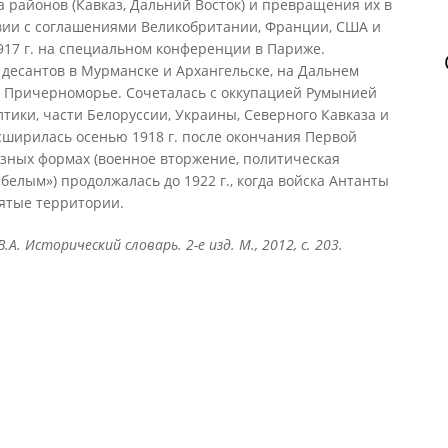
а районов (Кавказ, Дальний Восток) и превращения их в
твии с соглашениями Великобритании, Франции, США и
917 г. на специальном конференции в Париже.
й десантов в Мурманске и Архангельске, на Дальнем
 и Причерноморье. Сочеталась с оккупацией Румынией
ики, части Белоруссии, Украины, Северного Кавказа и
сширилась осенью 1918 г. после окончания Первой
азных формах (военное вторжение, политическая
елым») продолжалась до 1922 г., когда войска Антанты
ятые территории.
В.А. Исторический словарь. 2-е изд. М., 2012, с. 203.