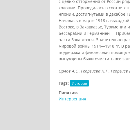
с целью отторжения от России ряд
колонии. Проводилась в соответс
Японии, достигнутыми в декабре 1
Началась в марте 1918 г. высадко
Востоке, в Закавказье, Туркмении
Бессарабии и Германией — Прибалт
части Закавказья. Значительно ра
мировой войны 1914—1918 гг. В р
поддержка и финансовая помощь «б
вынуждены были очистить все зан
Орлов А.С., Георгиева Н.Г., Георгиев 
Tags:
История
Понятие:
Интервенция