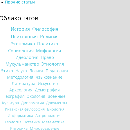
Прочие статьи
Облако тэгов
История
Философия
Психология
Религия
Экономика
Политика
Социология
Мифология
Идеология
Право
Мусульманство
Этнология
Этика
Наука
Логика
Педагогика
Методология
Языкознание
Литература
Искусство
Археология
Демография
География
Экология
Военные
Культура
Дипломатия
Документы
Китайская философия
Биология
Информатика
Антропология
Теология
Эстетика
Математика
Риторика
Мировоззрение