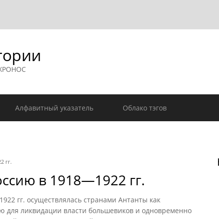
гории
 ХРОНОС
Алфавитный указатель
Облако тэгов
2 гг.
ссию в 1918—1922 гг.
22 гг. осуществлялась странами Антанты как
ю для ликвидации власти большевиков и одновременно