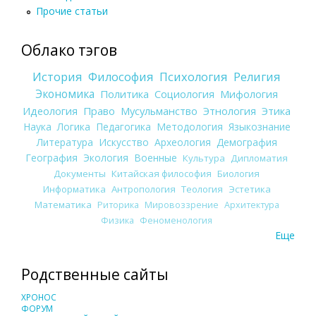
Прочие статьи
Облако тэгов
История
Философия
Психология
Религия
Экономика
Политика
Социология
Мифология
Идеология
Право
Мусульманство
Этнология
Этика
Наука
Логика
Педагогика
Методология
Языкознание
Литература
Искусство
Археология
Демография
География
Экология
Военные
Культура
Дипломатия
Документы
Китайская философия
Биология
Информатика
Антропология
Теология
Эстетика
Математика
Риторика
Мировоззрение
Архитектура
Физика
Феноменология
Еще
Родственные сайты
ХРОНОС
ФОРУМ