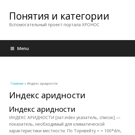
Понятия и категории
Вспомогательный проект портала ХРОНОС
Menu
Вы здесь
Главная
» Индекс аридности
Индекс аридности
Индекс аридности
ИНДЕКС АРИДНОСТИ [лат.index указатель, список] —
показатель, необходимый для климатической
характеристики местности. По Торнвейту = = 100*d/n,